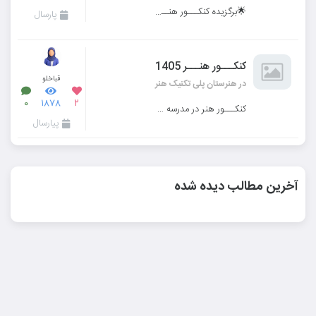
🌟برگزیده کنکـــور هنــــــــر۱۴۰۳ 🌟 🌟هنرجو:مارال اسمی زاده🌟 🔸️رتبه ۷۳🔸️
پارسال
کنکـــور هنـــر 1405
قباخلو
در هنرستان پلی تکنیک هنر
۰
۱۸۷۸
۲
کنکـــور هنر در مدرسه ما چگونه است؟
پیارسال
آخرین مطالب دیده شده