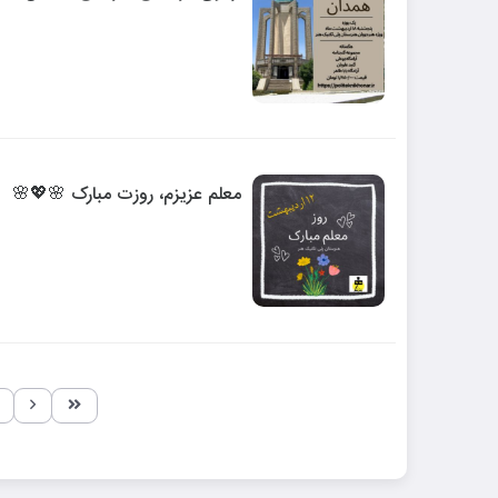
معلم عزیزم، روزت مبارک 🌸💖🌸