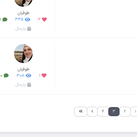
طوقیان
۱
۳۴۵
۲
پارسال
طوقیان
۰
۳۰۸
۱
پارسال
۴
۳
۲
۱