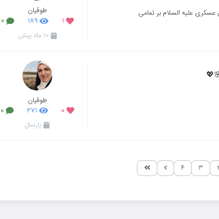
طوقیان
 عسکری علیه السلام بر تمامی
۰
۱۸۹
۱
۱۰ ماه پیش
🌸💖
طوقیان
۰
۲۷۱
۰
پارسال
۴
۳