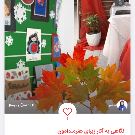
قباخلو
۵۰۲
پیارسال
۱
نگاهی به آثار زیبای هنرمندامون