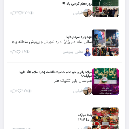
روز معلم گرامی باد 🌹
طوقیان
۰
۳
۳۷۳
عهدواره سردار دلها
سالن امام علی(ع) اداره آموزش و پرورش منطقه پنج
معاون پرورشی
۰
۱
۱۲۹
میلاد بانوی دو عالم حضرت فاطمه زهرا سلام الله علیها
مبارک✨
هنرستان پلی تکنیک هنر
طوقیان
۰
۲
۲۰۷
یلدا مبارک
یلدا ۱۴۰۴