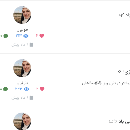
اد 🌿
طوقیان
۰
۲۱۳
۲
۹ ماه پیش
ژی! 🌞
طوقیان
بیشتر در طول روز 💪🍎غذاهای
۰
۲۲۳
۲
۹ ماه پیش